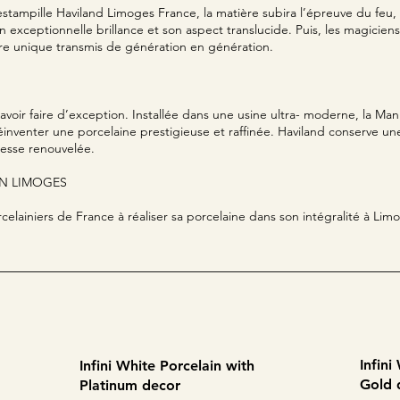
 estampille Haviland Limoges France, la matière subira l’épreuve du feu
n exceptionnelle brillance et son aspect translucide. Puis, les magicien
aire unique transmis de génération en génération.
savoir faire d’exception. Installée dans une usine ultra- moderne, la Ma
réinventer une porcelaine prestigieuse et raffinée. Haviland conserve 
 cesse renouvelée.
IN LIMOGES
elainiers de France à réaliser sa porcelaine dans son intégralité à Limog
Infini
Infini White Porcelain with
Gold 
Platinum decor