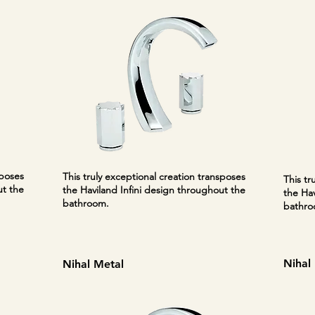
sposes
This truly exceptional creation transposes
This tr
ut the
the Haviland Infini design throughout the
the Hav
bathroom.
bathro
Nihal 
Nihal Metal