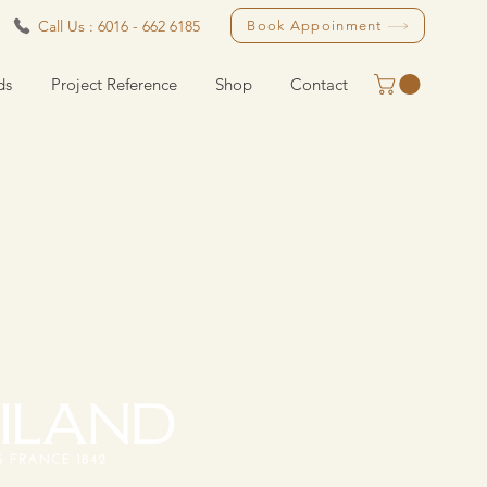
Call Us : 6016 - 662 6185
Book Appoinment
ds
Project Reference
Shop
Contact