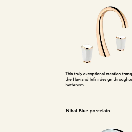
This truly exceptional creation tran
the Haviland Infini design througho
bathroom.
Nihal Blue porcelain