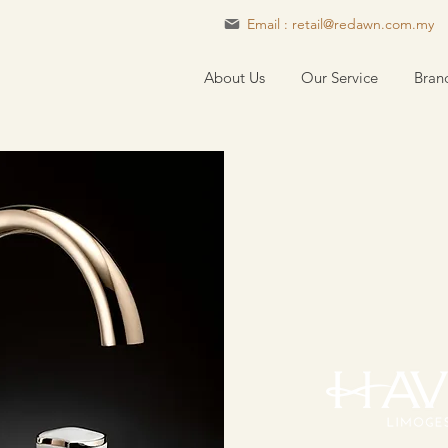
Email : retail@redawn.com.my
About Us
Our Service
Bran